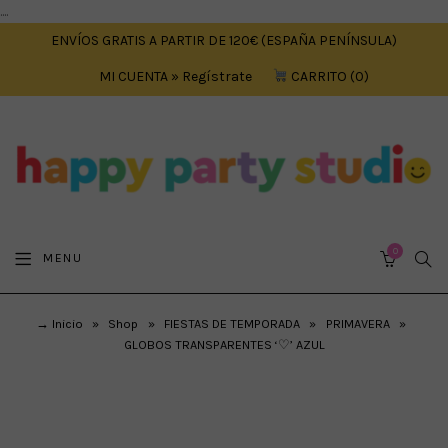
....
ENVÍOS GRATIS A PARTIR DE 120€ (ESPAÑA PENÍNSULA)
MI CUENTA » Regístrate
CARRITO
0
0
SEA
MENU
CART
→ Inicio
»
Shop
»
FIESTAS DE TEMPORADA
»
PRIMAVERA
»
GLOBOS TRANSPARENTES ‘♡’ AZUL