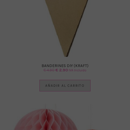
BANDERINES DIY (KRAFT)
El
El
€
4.90
€
2.90
IVA Incluido
precio
precio
original
actual
AÑADIR AL CARRITO
era:
es:
€ 4.90.
€ 2.90.