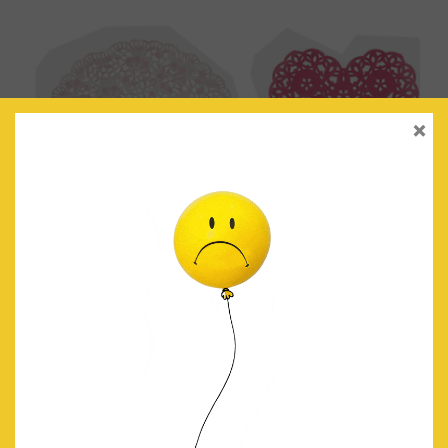
×
BLONDAS ROSA/BLANCO
€
4.00
IVA Incluido