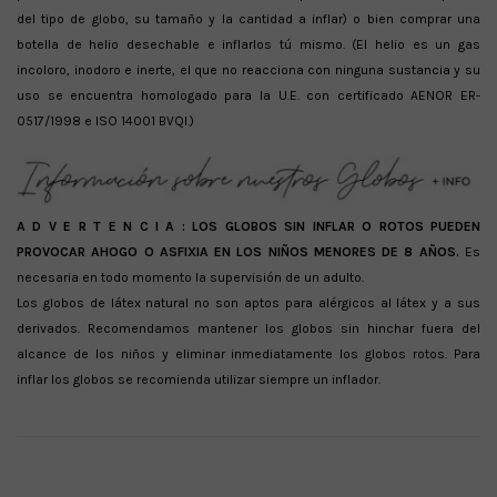
del tipo de globo, su tamaño y la cantidad a inflar) o bien comprar una
botella de helio desechable e inflarlos tú mismo. (El helio es un gas
incoloro, inodoro e inerte, el que no reacciona con ninguna sustancia y su
uso se encuentra homologado para la U.E. con certificado AENOR ER-
0517/1998 e ISO 14001 BVQI.)
A D V E R T E N C I A :
LOS GLOBOS SIN INFLAR O ROTOS PUEDEN
PROVOCAR AHOGO O ASFIXIA EN LOS NIÑOS MENORES DE 8 AÑOS.
Es
necesaria en todo momento la supervisión de un adulto.
Los globos de látex natural no son aptos para alérgicos al látex y a sus
derivados. Recomendamos mantener los globos sin hinchar fuera del
alcance de los niños y eliminar inmediatamente los globos rotos. Para
inflar los globos se recomienda utilizar siempre un inflador.