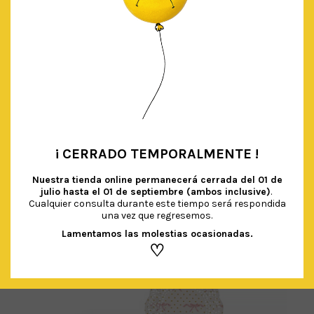
BLONDAS DORADO/BLANCO
€
4.90
IVA Incluido
¡ CERRADO TEMPORALMENTE !
•
AÑADIR AL CARRITO
Nuestra tienda online permanecerá cerrada del
01 de
julio hasta el 01 de septiembre (ambos inclusive)
.
Cualquier consulta durante este tiempo será respondida
una vez que regresemos.
Lamentamos las molestias ocasionadas.
♡