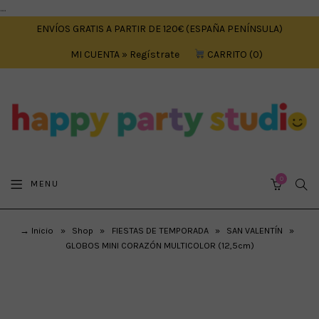
....
ENVÍOS GRATIS A PARTIR DE 120€ (ESPAÑA PENÍNSULA)
MI CUENTA » Regístrate
CARRITO
0
0
SEA
MENU
CART
→ Inicio
»
Shop
»
FIESTAS DE TEMPORADA
»
SAN VALENTÍN
»
GLOBOS MINI CORAZÓN MULTICOLOR (12,5cm)