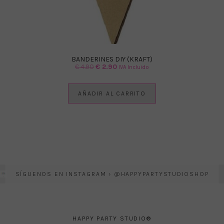
BANDERINES DIY (KRAFT)
El
El
€
4.90
€
2.90
IVA Incluido
precio
precio
original
actual
AÑADIR AL CARRITO
era:
es:
€ 4.90.
€ 2.90.
SÍGUENOS EN INSTAGRAM › @HAPPYPARTYSTUDIOSHOP
HAPPY PARTY STUDIO®