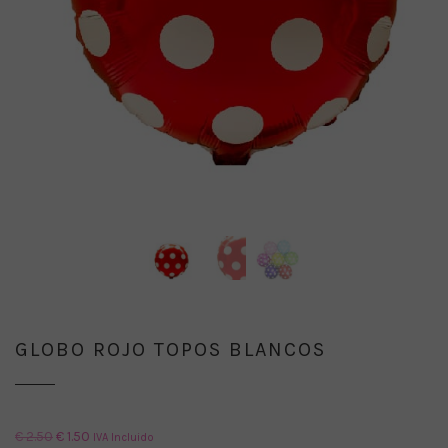
GLOBO ROJO TOPOS BLANCOS
El
El
€
2.50
€
1.50
IVA Incluido