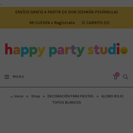
....
ENVÍOS GRATIS A PARTIR DE 120€ (ESPAÑA PENÍNSULA)
MI CUENTA » Regístrate
CARRITO
0
0
SEA
MENU
CART
→ Inicio
»
Shop
»
DECORACIÓN PARA FIESTAS
»
GLOBO ROJO
TOPOS BLANCOS