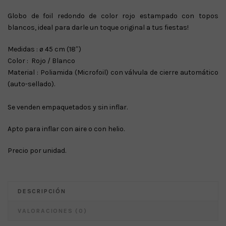
precio
precio
Globo de foil redondo de color rojo estampado con topos
original
actual
blancos, ideal para darle un toque original a tus fiestas!
era:
es:
€ 2.50.
€ 1.50.
Medidas : ø 45 cm (18″)
Color : Rojo / Blanco
Material : Poliamida (Microfoil) con válvula de cierre automático
(auto-sellado).
Se venden empaquetados y sin inflar.
Apto para inflar con aire o con helio.
Precio por unidad.
DESCRIPCIÓN
VALORACIONES (0)