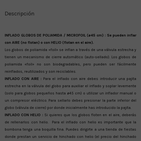
Descripción
INFLADO GLOBOS DE POLIAMIDA / MICROFOIL (ø45 cm) : Se pueden inflar
con AIRE (no flotan) o con HELIO (flotan en el aire).
Los globos de poliamida «foil» se inflan a través de una válvula estrecha y
tienen un mecanismo de cierre automático (auto-sellado). Los globos de
poliamida «foil» no son biodegradables, pero pueden ser fácilmente
reinflados, reutilizados y son reciclables.
INFLADO CON AIRE :
Para el inflado con aire debes introducir una pajita
estrecha en la válvula del globo para auxiliar el inflado y soplar levemente
(solo para globos pequeños hasta ø45 cm) o utilizar un inflador manual o
un compresor eléctrico. Para sellarlo debes presionar la parte inferior del
globo (válvula de cierre) por donde inicialmente has introducido la pajita.
INFLADO CON HELIO :
Si quieres que los globos floten en el aire, deberás
de rellenarlos con helio. Para el inflado con helio es importante que la
bombona tenga una boquilla fina. Puedes dirigirte a una tienda de fiestas
donde prestan un servicio de hinchado con helio (el precio del hinchado