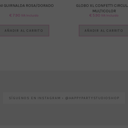
NI GUIRNALDA ROSA/DORADO
GLOBO XL CONFETTI CIRCUL
MULTICOLOR
€
7.90
€
5.90
IVA Incluido
IVA Incluido
AÑADIR AL CARRITO
AÑADIR AL CARRITO
SÍGUENOS EN INSTAGRAM › @HAPPYPARTYSTUDIOSHOP