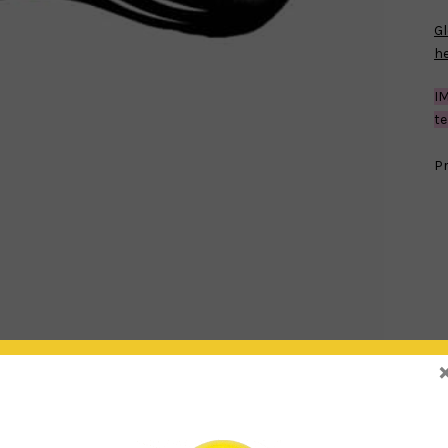
Gl
he
I
te
Pr