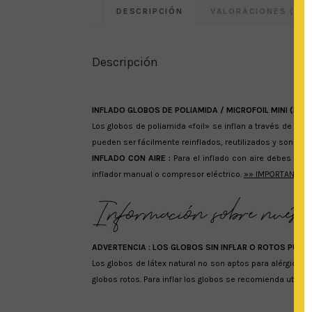
DESCRIPCIÓN
VALORACIONES (0)
Descripción
INFLADO GLOBOS DE POLIAMIDA / MICROFOIL MINI (36cm) :
Los globos de poliamida «foil» se inflan a través de un
pueden ser fácilmente reinflados, reutilizados y son reci
INFLADO CON AIRE :
Para el inflado con aire debes intr
inflador manual o compresor eléctrico.
»» IMPORTANTE : D
ADVERTENCIA :
LOS GLOBOS SIN INFLAR O ROTOS PUED
Los globos de látex natural no son aptos para alérgicos
globos rotos. Para inflar los globos se recomienda utiliza