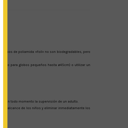
s globos de poliamida «foil» no son biodegradables, pero
lar (solo para globos pequeños hasta ø45cm) o utilizar un
ria en todo momento la supervisión de un adulto.
a del alcance de los niños y eliminar inmediatamente los