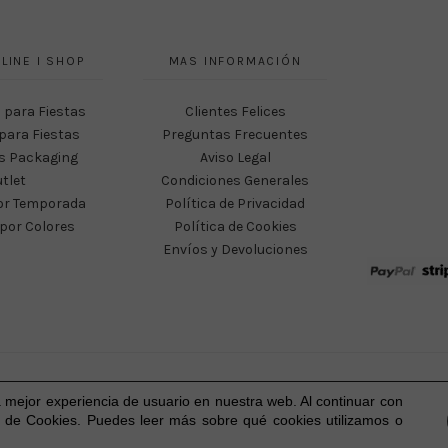
LINE I SHOP
MAS INFORMACIÓN
 para Fiestas
Clientes Felices
para Fiestas
Preguntas Frecuentes
s Packaging
Aviso Legal
tlet
Condiciones Generales
or Temporada
Política de Privacidad
por Colores
Política de Cookies
Envíos y Devoluciones
Happy Party Studio® 2023-2026 I © Todos los derechos reservados.
a mejor experiencia
de usuario
en nuestra web. Al continuar con
 de Cookies. Puedes leer más sobre qué cookies utilizamos o