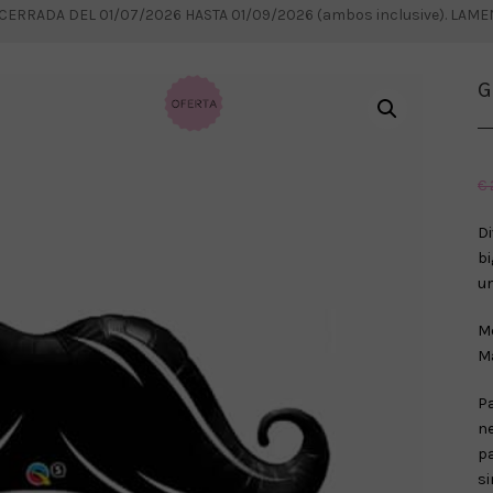
RRADA DEL 01/07/2026 HASTA 01/09/2026 (ambos inclusive). LAM
G
€
D
b
un
Me
Ma
P
ne
p
si