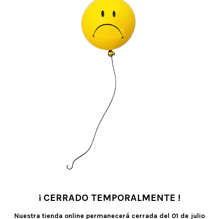
 Se pueden inflar solamente con AIRE (no flotan).
a válvula estrecha y tienen un mecanismo de cierre automático (auto-sellado). Lo
clables.
oducir una pajita estrecha en la válvula del globo para auxiliar el inflado y sop
espués de inflado con aire el globo requiere sellado (con termoselladora).
EN PROVOCAR AHOGO O ASFIXIA EN LOS NIÑOS MENORES DE 8 AÑOS.
Es necesa
 al látex y a sus derivados. Recomendamos mantener los globos sin hinchar fuer
¡ CERRADO TEMPORALMENTE !
r siempre un inflador.
•
Nuestra tienda online permanecerá cerrada del
01 de julio