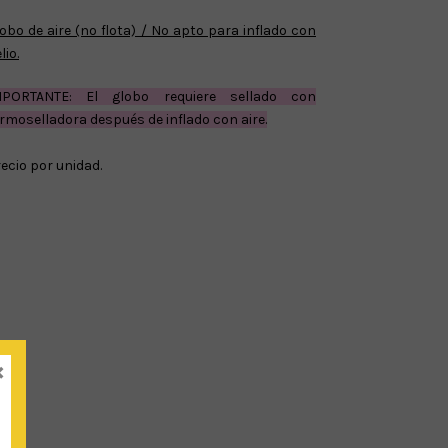
obo de aire (no flota) / No apto para inflado con
lio.
MPORTANTE: El globo requiere sellado con
rmoselladora después de inflado con aire.
ecio por unidad.
×