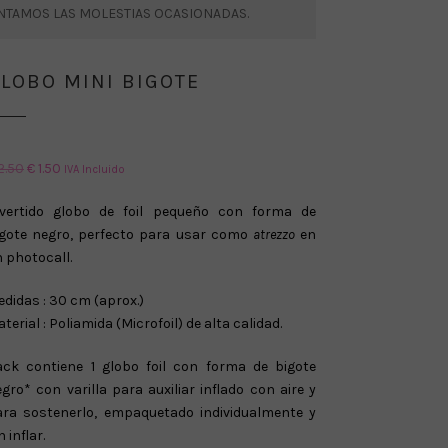
ENTAMOS LAS MOLESTIAS OCASIONADAS.
LOBO MINI BIGOTE
El
El
2.50
€
1.50
IVA Incluido
precio
precio
ivertido globo de foil pequeño con forma de
original
actual
igote negro, perfecto para usar como
atrezzo
en
era:
es:
 photocall.
€ 2.50.
€ 1.50.
didas : 30 cm (aprox.)
terial : Poliamida (Microfoil) de alta calidad.
ack contiene 1 globo foil con forma de bigote
gro* con varilla para auxiliar inflado con aire y
ara sostenerlo, empaquetado individualmente y
n inflar.