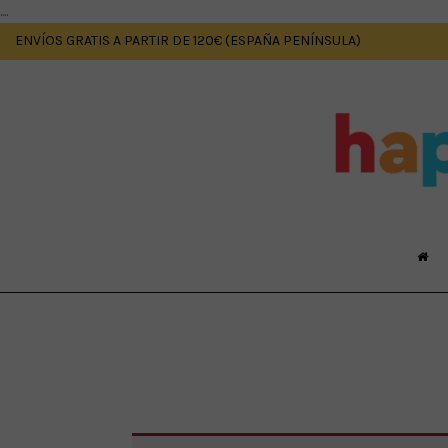
....
ENVÍOS GRATIS A PARTIR DE 120€ (ESPAÑA PENÍNSULA)