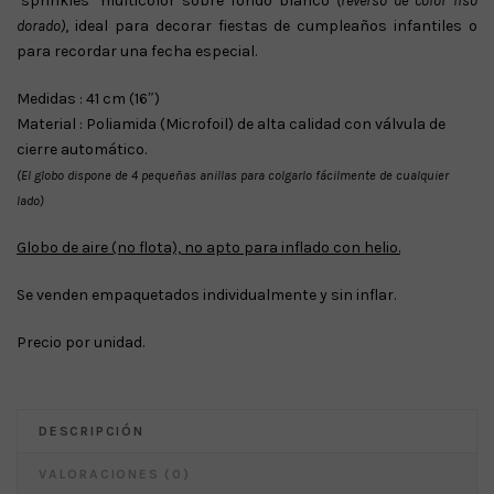
‘sprinkles’ multicolor sobre fondo blanco
(reverso de color liso
dorado)
, ideal para decorar fiestas de cumpleaños infantiles o
para recordar una fecha especial.
Medidas : 41 cm (16″)
Material : Poliamida (Microfoil) de alta calidad con válvula de
cierre automático.
(El globo dispone de 4 pequeñas anillas para colgarlo fácilmente de cualquier
lado)
Globo de aire (no flota), no apto para inflado con helio.
Se venden empaquetados individualmente y sin inflar.
Precio por unidad.
DESCRIPCIÓN
VALORACIONES (0)