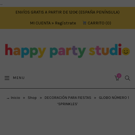
....
ENVÍOS GRATIS A PARTIR DE 120€ (ESPAÑA PENÍNSULA)
MI CUENTA » Regístrate
CARRITO
0
0
SEA
MENU
CART
→ Inicio
»
Shop
»
DECORACIÓN PARA FIESTAS
»
GLOBO NÚMERO 1
‘SPRINKLES’