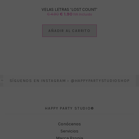
VELAS LETRAS ‘LOST COUNT’
El
El
€
4.90
€
1.90
IVA Incluido
precio
precio
original
actual
AÑADIR AL CARRITO
era:
es:
€ 4.90.
€ 1.90.
SÍGUENOS EN INSTAGRAM › @HAPPYPARTYSTUDIOSHOP
HAPPY PARTY STUDIO®
Conócenos
Servicios
Marca Propia