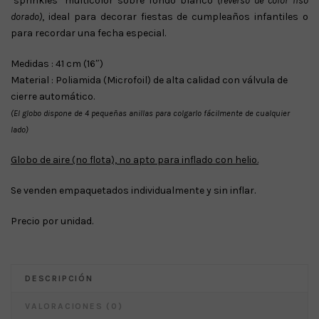
‘sprinkles’ multicolor sobre fondo blanco
(reverso de color liso
dorado)
, ideal para decorar fiestas de cumpleaños infantiles o
para recordar una fecha especial.
Medidas : 41 cm (16″)
Material : Poliamida (Microfoil) de alta calidad con válvula de
cierre automático.
(El globo dispone de 4 pequeñas anillas para colgarlo fácilmente de cualquier
lado)
Globo de aire (no flota), no apto para inflado con helio.
Se venden empaquetados individualmente y sin inflar.
Precio por unidad.
DESCRIPCIÓN
VALORACIONES (0)