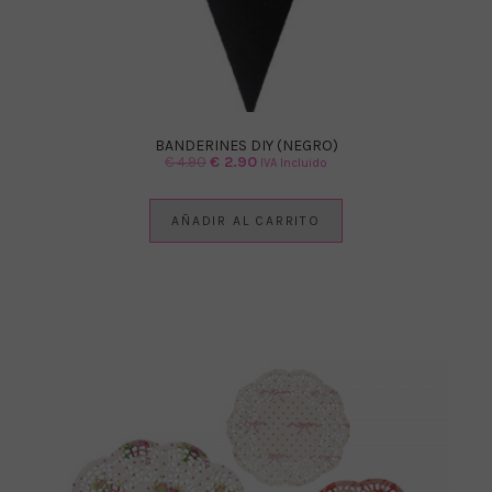
BANDERINES DIY (NEGRO)
El
El
€
4.90
€
2.90
IVA Incluido
precio
precio
original
actual
AÑADIR AL CARRITO
era:
es:
€ 4.90.
€ 2.90.