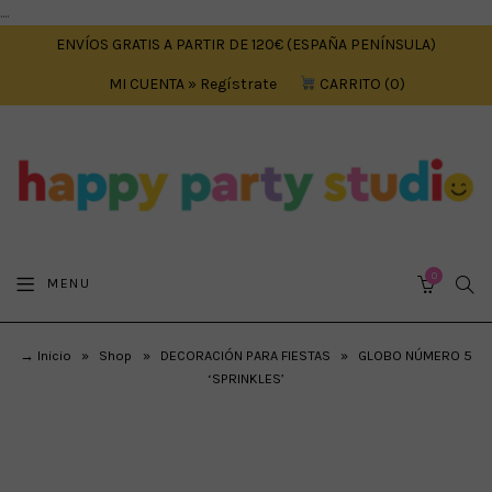
....
ENVÍOS GRATIS A PARTIR DE 120€ (ESPAÑA PENÍNSULA)
MI CUENTA » Regístrate
CARRITO
0
0
SEA
MENU
CART
→ Inicio
»
Shop
»
DECORACIÓN PARA FIESTAS
»
GLOBO NÚMERO 5
‘SPRINKLES’