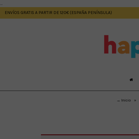
....
ENVÍOS GRATIS A PARTIR DE 120€ (ESPAÑA PENÍNSULA)
→ Inicio
»