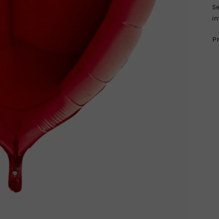
S
in
Pr