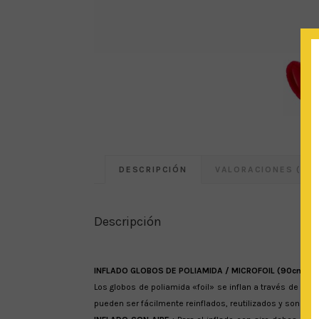
DESCRIPCIÓN
VALORACIONES (0)
Descripción
INFLADO GLOBOS DE POLIAMIDA / MICROFOIL (90cm) : Se pu
Los globos de poliamida «foil» se inflan a través de un
pueden ser fácilmente reinflados, reutilizados y son reci