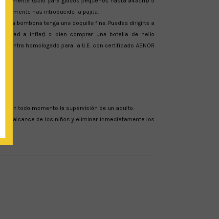
plar levemente (solo para globos pequeños hasta ø45cm) o
nicialmente has introducido la pajita.
 que la bombona tenga una boquilla fina. Puedes dirigirte a
ntidad a inflar) o bien comprar una botella de helio
 encuentra homologado para la U.E. con certificado AENOR
ria en todo momento la supervisión de un adulto.
a del alcance de los niños y eliminar inmediatamente los