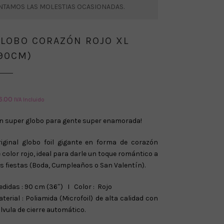
ENTAMOS LAS MOLESTIAS OCASIONADAS.
LOBO CORAZÓN ROJO XL
90CM)
6.00
IVA Incluido
n super globo para gente super enamorada!
riginal globo foil gigante en forma de corazón
 color rojo, ideal para darle un toque romántico a
s fiestas (Boda, Cumpleaños o San Valentín).
didas : 90 cm (36″)
I Color : Rojo
terial : Poliamida (Microfoil) de alta calidad con
lvula de cierre automático.