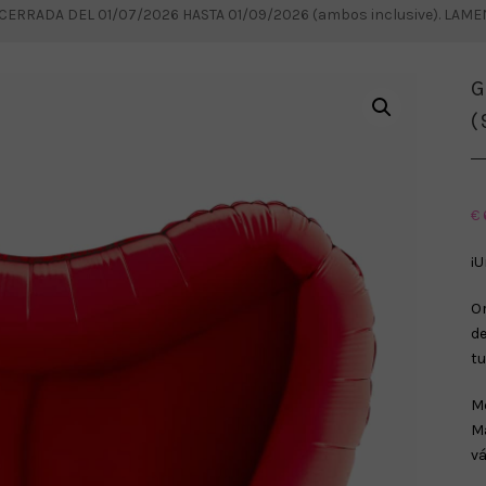
RRADA DEL 01/07/2026 HASTA 01/09/2026 (ambos inclusive). LAM
G
(
€
¡U
O
de
tu
Me
Ma
vá