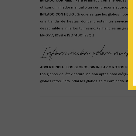
INFLADO CON AIRE :
Para el inflado con aire debes intr
utilizar un inflador manual o un compresor eléctrico. Para 
INFLADO CON HELIO :
Si quieres que los globos floten en 
una tienda de fiestas donde prestan un servicio de 
desechable e inflarlos tú mismo. (El helio es un gas in
ER-0517/1998 e ISO 14001 BVQI.)
ADVERTENCIA :
LOS GLOBOS SIN INFLAR O ROTOS PUED
Los globos de látex natural no son aptos para alérgicos
globos rotos. Para inflar los globos se recomienda utiliza