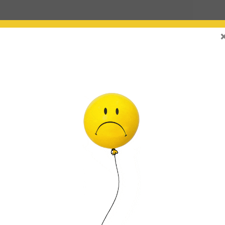
eden inflar con AIRE (no flotan) o con HELIO (flotan en el aire)
a válvula estrecha y tienen un mecanismo de cierre automático (auto-sellado). Lo
clables.