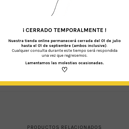
oducir una pajita estrecha en la válvula del globo para auxiliar el inflado y so
sellarlo debes presionar la parte inferior del globo (válvula de cierre) por donde i
el aire, deberás de rellenarlos con helio. Para el inflado con helio es importante
hinchado con helio (el precio del hinchado depende del tipo de globo y ca
coloro, inodoro e inerte, el que no reacciona con ninguna sustancia y su uso se
¡ CERRADO TEMPORALMENTE !
•
Nuestra tienda online permanecerá cerrada del
01 de julio
hasta el 01 de septiembre (ambos inclusive)
.
Cualquier consulta durante este tiempo será respondida
una vez que regresemos.
Lamentamos las molestias ocasionadas.
EN PROVOCAR AHOGO O ASFIXIA EN LOS NIÑOS MENORES DE 8 AÑOS.
Es necesa
♡
 al látex y a sus derivados. Recomendamos mantener los globos sin hinchar fuer
r siempre un inflador.
PRODUCTOS RELACIONADOS