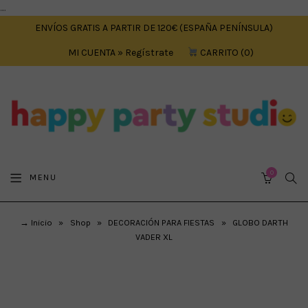
....
ENVÍOS GRATIS A PARTIR DE 120€ (ESPAÑA PENÍNSULA)
MI CUENTA » Regístrate
CARRITO
0
0
SEA
MENU
CART
→ Inicio
»
Shop
»
DECORACIÓN PARA FIESTAS
»
GLOBO DARTH
VADER XL