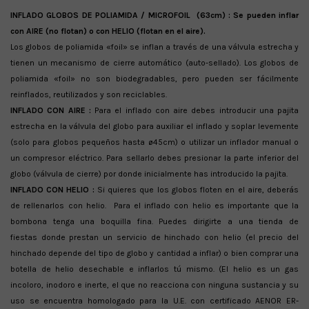
INFLADO GLOBOS DE POLIAMIDA / MICROFOIL (63cm) : Se pueden inflar
con AIRE (no flotan) o con HELIO (flotan en el aire).
Los globos de poliamida «foil» se inflan a través de una válvula estrecha y
tienen un mecanismo de cierre automático (auto-sellado). Los globos de
poliamida «foil» no son biodegradables, pero pueden ser fácilmente
reinflados, reutilizados y son reciclables.
INFLADO CON AIRE :
Para el inflado con aire debes introducir una pajita
estrecha en la válvula del globo para auxiliar el inflado y soplar levemente
(solo para globos pequeños hasta ø45cm) o utilizar un inflador manual o
un compresor eléctrico. Para sellarlo debes presionar la parte inferior del
globo (válvula de cierre) por donde inicialmente has introducido la pajita.
INFLADO CON HELIO :
Si quieres que los globos floten en el aire, deberás
de rellenarlos con helio. Para el inflado con helio es importante que la
bombona tenga una boquilla fina. Puedes dirigirte a una tienda de
fiestas donde prestan un servicio de hinchado con helio (el precio del
hinchado depende del tipo de globo y cantidad a inflar) o bien comprar una
botella de helio desechable e inflarlos tú mismo. (El helio es un gas
incoloro, inodoro e inerte, el que no reacciona con ninguna sustancia y su
uso se encuentra homologado para la U.E. con certificado AENOR ER-