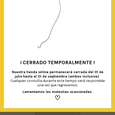
¡ CERRADO TEMPORALMENTE !
•
Nuestra tienda online permanecerá cerrada del
01 de
julio hasta el 01 de septiembre (ambos inclusive)
.
Cualquier consulta durante este tiempo será respondida
una vez que regresemos.
Lamentamos las molestias ocasionadas.
BOLAS NIDO DE ABEJA PASTEL
€
7.90
♡
IVA Incluido
AÑADIR AL CARRITO