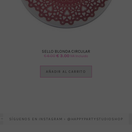
SELLO BLONDA CIRCULAR
El
El
€
6.00
€
3.00
IVA Incluido
precio
precio
original
actual
AÑADIR AL CARRITO
era:
es:
€ 6.00.
€ 3.00.
SÍGUENOS EN INSTAGRAM › @HAPPYPARTYSTUDIOSHOP