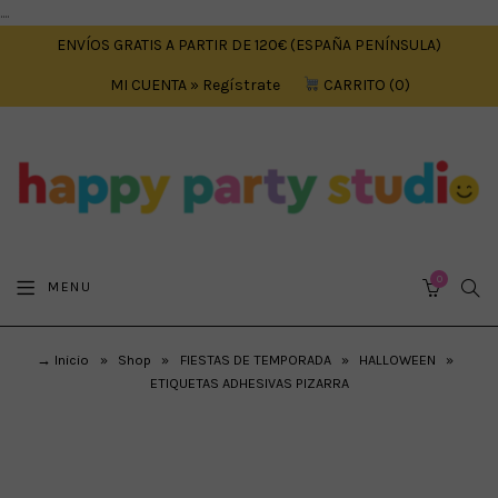
....
ENVÍOS GRATIS A PARTIR DE 120€ (ESPAÑA PENÍNSULA)
MI CUENTA » Regístrate
CARRITO
0
0
SEA
MENU
CART
→ Inicio
»
Shop
»
FIESTAS DE TEMPORADA
»
HALLOWEEN
»
ETIQUETAS ADHESIVAS PIZARRA