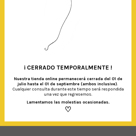
¡ CERRADO TEMPORALMENTE !
•
Nuestra tienda online permanecerá cerrada del
01 de
julio hasta el 01 de septiembre (ambos inclusive)
.
Cualquier consulta durante este tiempo será respondida
una vez que regresemos.
BANDERINES DIY (NEGRO)
El
El
€
4.90
€
2.90
Lamentamos las molestias ocasionadas.
IVA Incluido
♡
precio
precio
original
actual
AÑADIR AL CARRITO
era:
es:
€ 4.90.
€ 2.90.