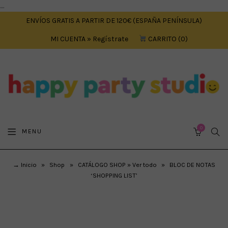
....
ENVÍOS GRATIS A PARTIR DE 120€ (ESPAÑA PENÍNSULA)
MI CUENTA » Regístrate
CARRITO
0
0
SEA
MENU
CART
→ Inicio
»
Shop
»
CATÁLOGO SHOP » Ver todo
»
BLOC DE NOTAS
‘SHOPPING LIST’