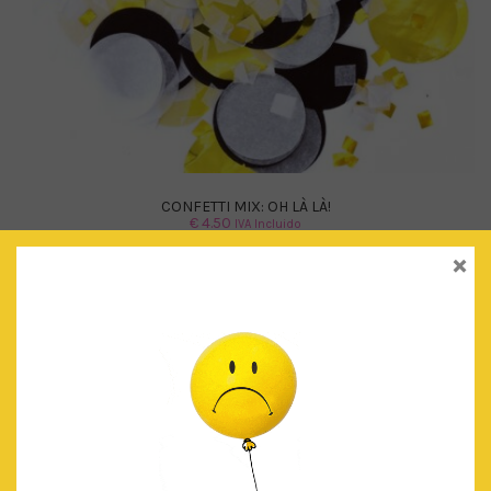
CONFETTI MIX: OH LÀ LÀ!
€
4.50
IVA Incluido
×
AÑADIR AL CARRITO