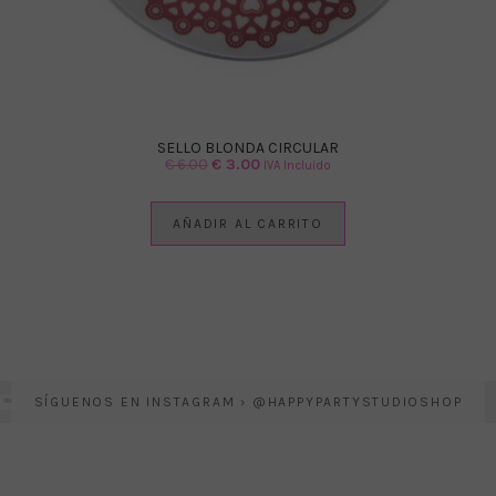
SELLO BLONDA CIRCULAR
El
El
€
6.00
€
3.00
IVA Incluido
precio
precio
original
actual
AÑADIR AL CARRITO
era:
es:
€ 6.00.
€ 3.00.
SÍGUENOS EN INSTAGRAM › @HAPPYPARTYSTUDIOSHOP