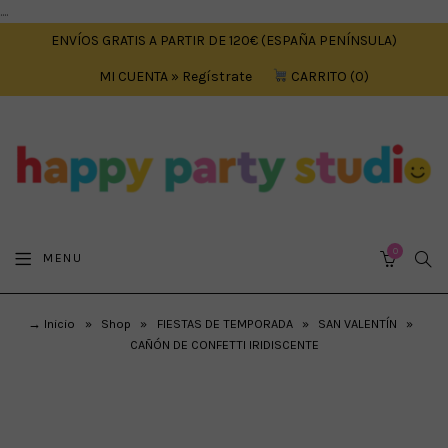
....
ENVÍOS GRATIS A PARTIR DE 120€ (ESPAÑA PENÍNSULA)
MI CUENTA » Regístrate
CARRITO
0
0
SEA
MENU
CART
→ Inicio
»
Shop
»
FIESTAS DE TEMPORADA
»
SAN VALENTÍN
»
CAÑÓN DE CONFETTI IRIDISCENTE