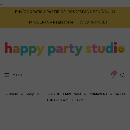
....
ENVÍOS GRATIS A PARTIR DE 120€ (ESPAÑA PENÍNSULA)
MI CUENTA » Regístrate
CARRITO
0
0
SEA
MENU
CART
→ Inicio
»
Shop
»
FIESTAS DE TEMPORADA
»
PRIMAVERA
»
CAJITA
LUNARES AZUL CLARO