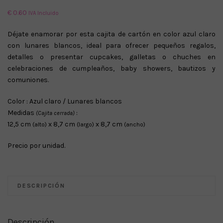
€
0.60
IVA Incluido
Déjate enamorar por esta cajita de cartón en color azul claro
con lunares blancos, ideal para ofrecer pequeños regalos,
detalles o presentar cupcakes, galletas o chuches en
celebraciones de cumpleaños, baby showers, bautizos y
comuniones.
Color : Azul claro / Lunares blancos
Medidas
:
(Cajita cerrada)
12,5 cm
x 8,7 cm
x 8,7 cm
(alto)
(largo)
(ancho)
Precio por unidad.
DESCRIPCIÓN
Descripción