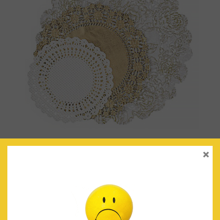
×
BLONDAS DORADO/BLANCO
€
4.90
IVA Incluido
AÑADIR AL CARRITO