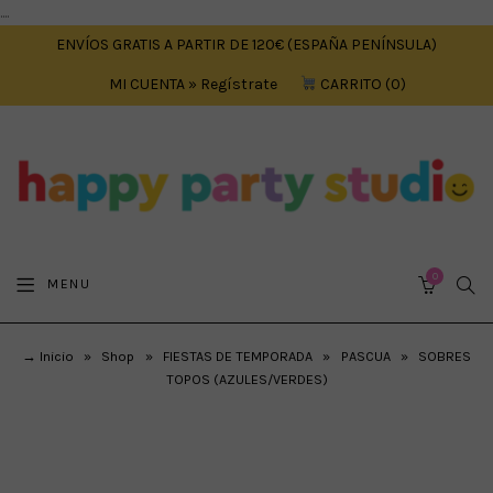
....
ENVÍOS GRATIS A PARTIR DE 120€ (ESPAÑA PENÍNSULA)
MI CUENTA » Regístrate
CARRITO
0
0
SEA
MENU
CART
→ Inicio
»
Shop
»
FIESTAS DE TEMPORADA
»
PASCUA
»
SOBRES
TOPOS (AZULES/VERDES)