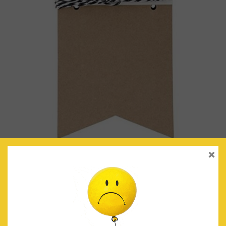
×
BANDERINES MINI (KRAFT)
€
3.90
IVA Incluido
AÑADIR AL CARRITO