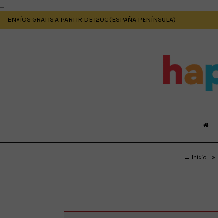
....
ENVÍOS GRATIS A PARTIR DE 120€ (ESPAÑA PENÍNSULA)
→ Inicio
»