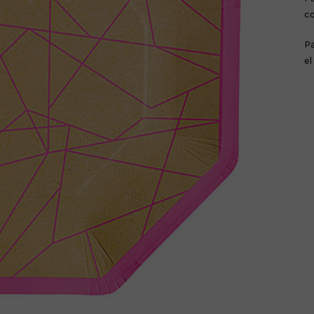
c
Pa
el