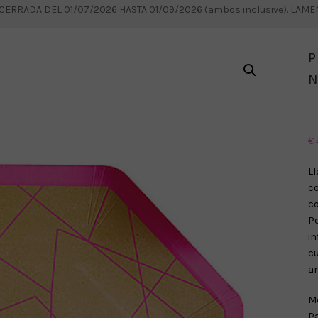
RRADA DEL 01/07/2026 HASTA 01/09/2026 (ambos inclusive). LAM
P
N
€
Ll
c
c
Pe
i
c
a
Me
Pa