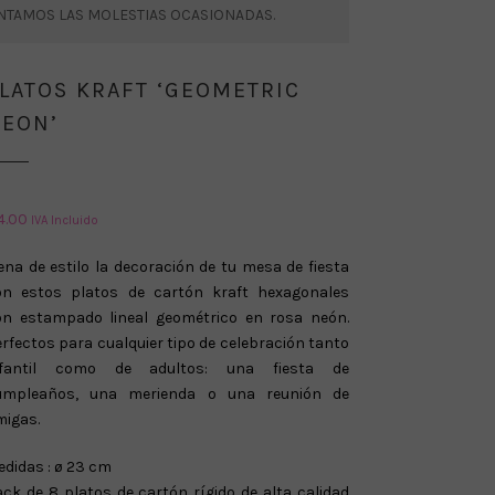
ENTAMOS LAS MOLESTIAS OCASIONADAS.
LATOS KRAFT ‘GEOMETRIC
EON’
4.00
IVA Incluido
ena de estilo la decoración de tu mesa de fiesta
on estos platos de cartón kraft hexagonales
on estampado lineal geométrico en rosa neón.
rfectos para cualquier tipo de celebración tanto
nfantil como de adultos: una fiesta de
umpleaños, una merienda o una reunión de
migas.
didas : ø 23 cm
ck de 8 platos de cartón rígido de alta calidad