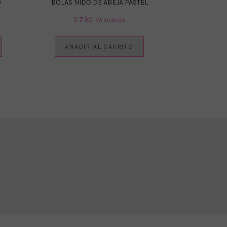
)
BOLAS NIDO DE ABEJA PASTEL
€
7.90
IVA Incluido
AÑADIR AL CARRITO