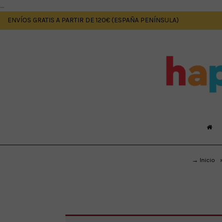
....
ENVÍOS GRATIS A PARTIR DE 120€ (ESPAÑA PENÍNSULA)
→ Inicio