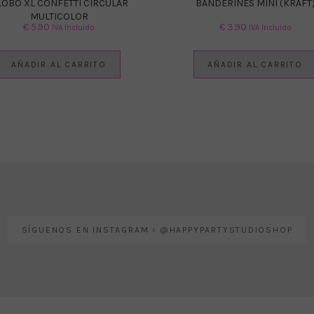
LOBO XL CONFETTI CIRCULAR
BANDERINES MINI (KRAFT
MULTICOLOR
€
5.90
€
3.90
IVA Incluido
IVA Incluido
AÑADIR AL CARRITO
AÑADIR AL CARRITO
SÍGUENOS EN INSTAGRAM › @HAPPYPARTYSTUDIOSHOP