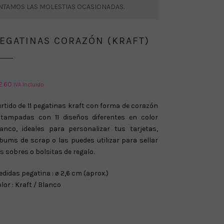
ENTAMOS LAS MOLESTIAS OCASIONADAS.
EGATINAS CORAZÓN (KRAFT)
2.60
IVA Incluido
rtido de 11 pegatinas kraft con forma de corazón
stampadas con 11 diseños diferentes en color
lanco, ideales para personalizar tus tarjetas,
bums de scrap o las puedes utilizar para sellar
s sobres o bolsitas de regalo.
didas pegatina : ø 2,6 cm (aprox.)
lor : Kraft / Blanco