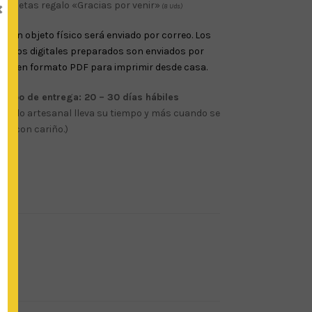
×
Etiquetas regalo «Gracias por venir»
(8 Uds)
ngún objeto físico será enviado por correo. Los
cheros digitales preparados son enviados por
ail en formato PDF para imprimir desde casa.
empo de entrega: 20 – 30 días hábiles
odo lo artesanal lleva su tiempo y más cuando se
ce con cariño.)
)