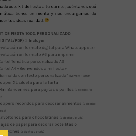
ade este kit de fiesta a tu carrito, cuéntanos qué
emática tienes en mente y nos encargamos de
cer tus ideas realidad.
IT DE FIESTA
100% PERSONALIZADO
IGITAL/PDF) >
Incluye
:
Invitación en formato digital para Whatsapp
(1 Ud.)
Invitación en formato A6 para imprimir
Cartel Temático personalizado A3
Cartel A4 «Bienvenidos a mi fiesta»
Guirnalda con texto personalizado*
(Nombre + Edad)
Topper XL silueta para la tarta
Mini Banderines para pajitas o palillos
(2 diseños / 8
s)
Toppers redondos para decorar alimentos
(2 diseños
 Uds)
Envoltorios para chocolatinas
(2 diseños / 8 Uds)
Fajas de papel para decorar botellitas o
andwiches
(2 diseños / 8 Uds)