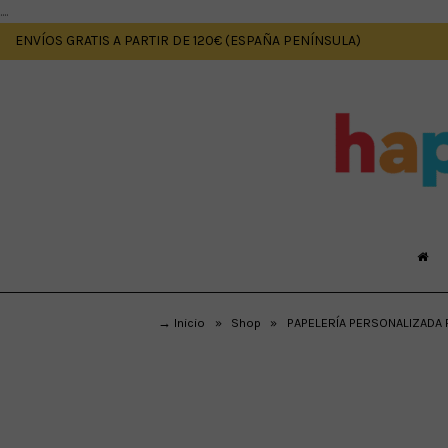
....
ENVÍOS GRATIS A PARTIR DE 120€ (ESPAÑA PENÍNSULA)
→ Inicio
»
Shop
»
PAPELERÍA PERSONALIZADA P