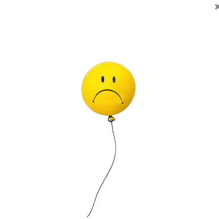
• 
Ni
fi
em
Ti
(T
ha
KIT DE FIESTA 100% PERSONALIZADO DIGITAL (PDF