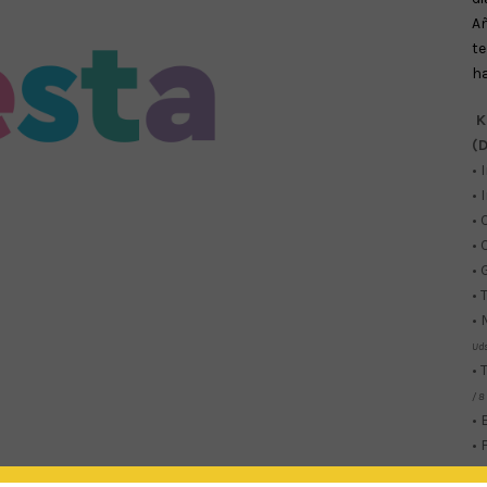
Añ
t
ha
K
(D
• 
• 
• 
• 
• 
• 
• 
Ud
• 
/ 8
• 
• 
s