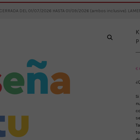
RRADA DEL 01/07/2026 HASTA 01/09/2026 (ambos inclusive). LAM
K
P
€
¿Q
S
n
c
se
T
t
di