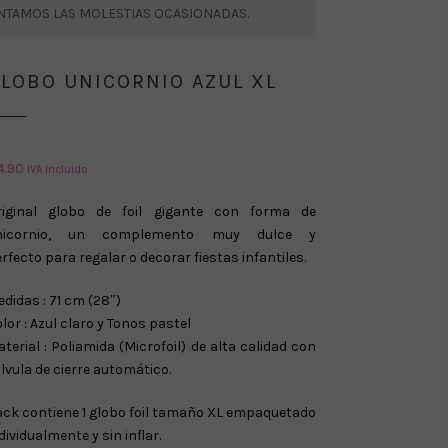
ENTAMOS LAS MOLESTIAS OCASIONADAS.
LOBO UNICORNIO AZUL XL
4.90
IVA Incluido
riginal globo de foil gigante con forma de
nicornio, un complemento muy dulce y
rfecto para regalar o decorar fiestas infantiles.
didas : 71 cm (28″)
lor : Azul claro y Tonos pastel
terial : Poliamida (Microfoil) de alta calidad con
lvula de cierre automático.
ck contiene 1 globo foil tamaño XL empaquetado
dividualmente y sin inflar.