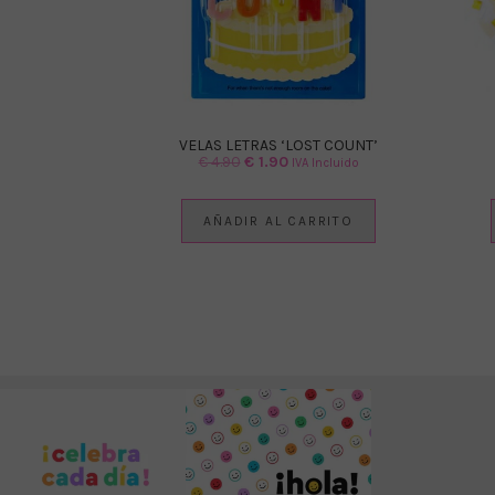
VELAS LETRAS ‘LOST COUNT’
El
El
€
4.90
€
1.90
IVA Incluido
precio
precio
original
actual
AÑADIR AL CARRITO
era:
es:
€ 4.90.
€ 1.90.