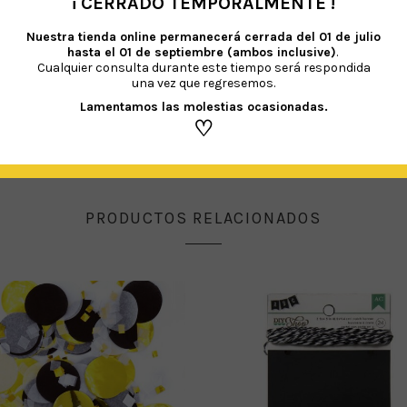
¡ CERRADO TEMPORALMENTE !
•
 al látex y a sus derivados. Recomendamos mantener los globos sin hinchar fuer
Nuestra tienda online permanecerá cerrada del
01 de julio
r siempre un inflador.
hasta el 01 de septiembre (ambos inclusive)
.
Cualquier consulta durante este tiempo será respondida
una vez que regresemos.
Lamentamos las molestias ocasionadas.
♡
PRODUCTOS RELACIONADOS