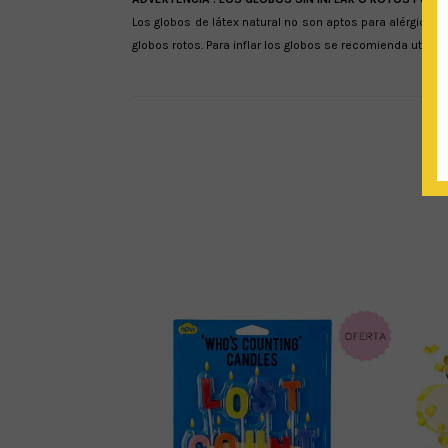
Los globos de látex natural no son aptos para alérgicos
globos rotos. Para inflar los globos se recomienda utiliza