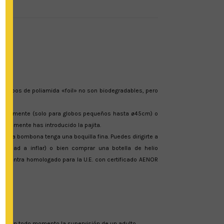
s globos de poliamida «foil» no son biodegradables, pero
plar levemente (solo para globos pequeños hasta ø45cm) o
nicialmente has introducido la pajita.
 que la bombona tenga una boquilla fina. Puedes dirigirte a
ntidad a inflar) o bien comprar una botella de helio
 encuentra homologado para la U.E. con certificado AENOR
ria en todo momento la supervisión de un adulto.