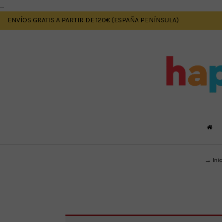
....
ENVÍOS GRATIS A PARTIR DE 120€ (ESPAÑA PENÍNSULA)
→ Ini