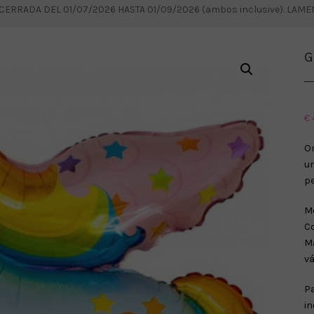
RRADA DEL 01/07/2026 HASTA 01/09/2026 (ambos inclusive). LAM
G
€
O
u
pe
Me
Co
Ma
vá
Pa
in