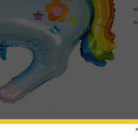
Gl
Pr