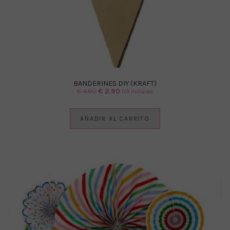
BANDERINES DIY (KRAFT)
El
El
€
4.90
€
2.90
IVA Incluido
precio
precio
original
actual
AÑADIR AL CARRITO
era:
es:
€ 4.90.
€ 2.90.