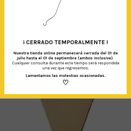
GLOBO ROSA TOPOS BLANCOS
El
El
€
2.50
€
1.50
IVA Incluido
precio
precio
original
actual
AÑADIR AL CARRITO
era:
es:
€ 2.50.
€ 1.50.
¡ CERRADO TEMPORALMENTE !
•
Nuestra tienda online permanecerá cerrada del
01 de
julio hasta el 01 de septiembre (ambos inclusive)
.
Cualquier consulta durante este tiempo será respondida
una vez que regresemos.
Lamentamos las molestias ocasionadas.
♡