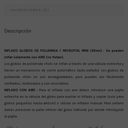
VALORACIONES (0)
Descripción
INFLADO GLOBOS DE POLIAMIDA / MICROFOIL MINI (36cm) : Se pueden
inflar solamente con AIRE (no flotan).
Los globos de poliamida «foil» se inflan a través de una válvula estrecha y
tienen un mecanismo de cierre automático (auto-sellado). Los globos de
poliamida «foil» no son biodegradables, pero pueden ser fácilmente
reinflados, reutilizados y son reciclables.
INFLADO CON AIRE :
Para el inflado con aire debes introducir una pajita
estrecha en la válvula del globo para auxiliar el inflado y soplar (solo para
globos pequeños hasta ø45cm) o utilizar un inflador manual. Para sellarlo
debes presionar la parte inferior del globo (válvula) por donde introdujiste
la pajita.