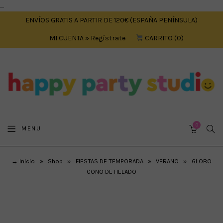
....
ENVÍOS GRATIS A PARTIR DE 120€ (ESPAÑA PENÍNSULA)
MI CUENTA » Regístrate
CARRITO
0
0
SEA
MENU
CART
→ Inicio
»
Shop
»
FIESTAS DE TEMPORADA
»
VERANO
»
GLOBO
CONO DE HELADO