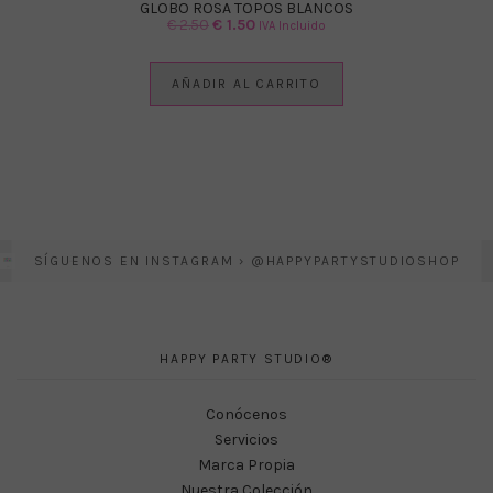
GLOBO ROSA TOPOS BLANCOS
El
El
€
2.50
€
1.50
IVA Incluido
precio
precio
original
actual
AÑADIR AL CARRITO
era:
es:
€ 2.50.
€ 1.50.
SÍGUENOS EN INSTAGRAM › @HAPPYPARTYSTUDIOSHOP
HAPPY PARTY STUDIO®
Conócenos
Servicios
Marca Propia
Nuestra Colección