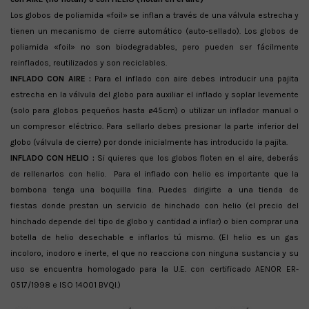
Los globos de poliamida «foil» se inflan a través de una válvula estrecha y
tienen un mecanismo de cierre automático (auto-sellado). Los globos de
poliamida «foil» no son biodegradables, pero pueden ser fácilmente
reinflados, reutilizados y son reciclables.
INFLADO CON AIRE :
Para el inflado con aire debes introducir una pajita
estrecha en la válvula del globo para auxiliar el inflado y soplar levemente
(solo para globos pequeños hasta ø45cm) o utilizar un inflador manual o
un compresor eléctrico. Para sellarlo debes presionar la parte inferior del
globo (válvula de cierre) por donde inicialmente has introducido la pajita.
INFLADO CON HELIO :
Si quieres que los globos floten en el aire, deberás
de rellenarlos con helio. Para el inflado con helio es importante que la
bombona tenga una boquilla fina. Puedes dirigirte a una tienda de
fiestas donde prestan un servicio de hinchado con helio (el precio del
hinchado depende del tipo de globo y cantidad a inflar) o bien comprar una
botella de helio desechable e inflarlos tú mismo. (El helio es un gas
incoloro, inodoro e inerte, el que no reacciona con ninguna sustancia y su
uso se encuentra homologado para la U.E. con certificado AENOR ER-
0517/1998 e ISO 14001 BVQI.)