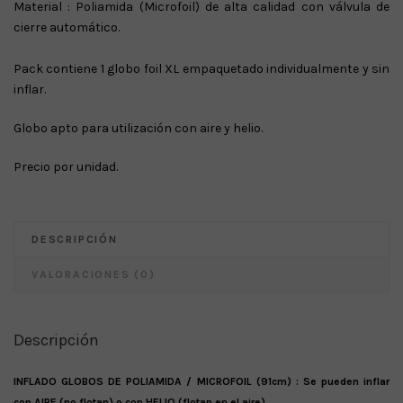
Material : Poliamida (Microfoil) de alta calidad con válvula de
cierre automático.
Pack contiene 1 globo foil XL empaquetado individualmente y sin
inflar.
Globo apto para utilización con aire y helio.
Precio por unidad.
DESCRIPCIÓN
VALORACIONES (0)
Descripción
INFLADO GLOBOS DE POLIAMIDA / MICROFOIL (91cm) : Se pueden inflar
con AIRE (no flotan) o con HELIO (flotan en el aire)