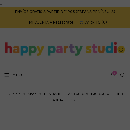
....
ENVÍOS GRATIS A PARTIR DE 120€ (ESPAÑA PENÍNSULA)
MI CUENTA » Regístrate
CARRITO
0
0
SEA
MENU
CART
→ Inicio
»
Shop
»
FIESTAS DE TEMPORADA
»
PASCUA
»
GLOBO
ABEJA FELIZ XL