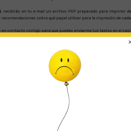
L
recibirás en tu e-mail un archivo PDF preparado para imprimir d
y recomendaciones sobre qué papel utilizar para la impresión de cada
en contacto contigo para que puedas enviarme tus textos en el caso d
én comprando una licencia de uso personal. Esto quiere decir que 
actividad comercial. Además este producto no puede ser modificado ni 
 sobre qué papel es mejor utilizar según el elemento que sea: Pape
 mensajería. Este producto es un archivo DIGITAL en formato PDF par
izar tu compra.
plicación gratuita Adobe Reader, descargable en http://get.adobe.com/e
 ya que es un producto digital.
MBOLSOS.
a Fiesta de Olivia están reservados sólo para uso personal. La ve