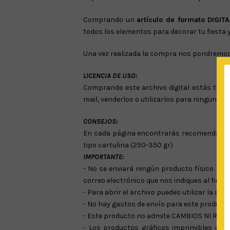
Comprando un
artículo de formato DIGITA
todos los elementos para decorar tu fiesta 
Una vez realizada la compra nos pondremos 
LICENCIA DE USO:
Comprando este archivo digital estás tambi
mail, venderlos o utilizarlos para ninguna 
CONSEJOS:
En cada página encontrarás recomendaciones
tipo cartulina (250-350 gr)
IMPORTANTE:
- No se enviará ningún producto físico por
correo electrónico que nos indiques al final
- Para abrir el archivo puedes utilizar la a
- No hay gastos de envío para este producto,
- Este producto no admite CAMBIOS NI REE
- Los productos gráficos imprimibles de L