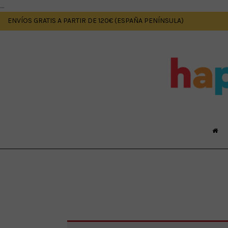
....
ENVÍOS GRATIS A PARTIR DE 120€ (ESPAÑA PENÍNSULA)