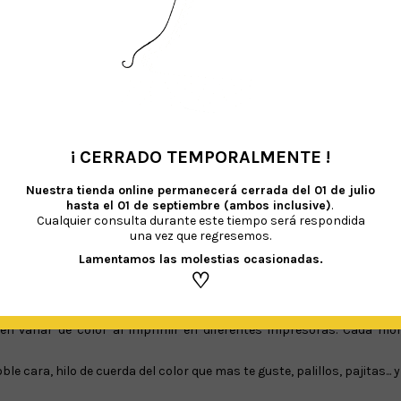
reservados ©Happy Party Studio.
 en contacto contigo para que puedas enviarnos tus textos en el cas
dremos en contacto para concretar detalles y textos. Cuando
ntrega será de 4 a 5 días laborables (si te urge contáctanos y no te p
¡ CERRADO TEMPORALMENTE !
 en tu correo electrónico
•
Nuestra tienda online permanecerá cerrada del
01 de julio
ener instalado Adobe Reader (es gratuito)
hasta el 01 de septiembre (ambos inclusive)
.
Cualquier consulta durante este tiempo será respondida
 Puedes imprimir tantas veces quieras, siempre que sea para uso pe
una vez que regresemos.
Lamentamos las molestias ocasionadas.
rchivo
PDF
, en papel mate tipo cartulina de 100 o 300gr. Imprime al ta
♡
en variar de color al imprimir en diferentes impresoras. Cada mon
ble cara, hilo de cuerda del color que mas te guste, palillos, pajitas..