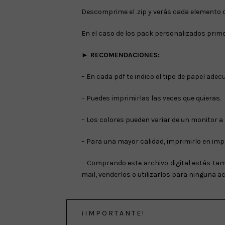
Descomprime el .zip y verás cada elemento de
En el caso de los pack personalizados primer
► RECOMENDACIONES:
– En cada pdf te indico el tipo de papel ade
– Puedes imprimirlas las veces que quieras.
– Los colores pueden variar de un monitor a
– Para una mayor calidad, imprimirlo en imp
– Comprando este archivo digital estás tam
mail, venderlos o utilizarlos para ninguna 
¡ I M P O R T A N T E !