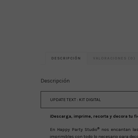
DESCRIPCIÓN
VALORACIONES (0)
Descripción
UPDATE TEXT : KIT DIGITAL
¡Descarga, imprime, recorta y decora tu fi
®
En Happy Party Studio
nos encantan las f
imprimibles con todo lo necesario para decora