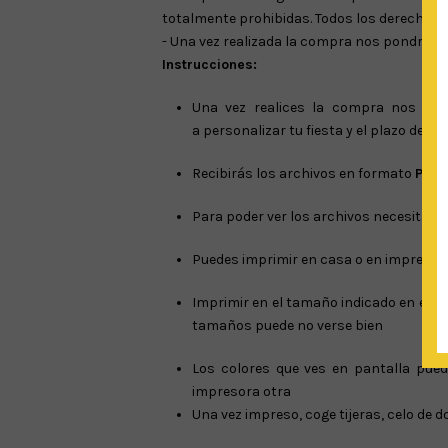
totalmente prohibidas. Todos los derechos 
- Una vez realizada la compra nos pondremos
Instrucciones:
Una vez realices la compra nos pon
a personalizar tu fiesta y el plazo de e
Recibirás los archivos en formato
PDF
,
Para poder ver los archivos necesitas t
Puedes imprimir en casa o en imprenta.
Imprimir en el tamaño indicado en el a
tamaños puede no verse bien
Los colores que ves en pantalla pued
impresora otra
Una vez impreso, coge tijeras, celo de do