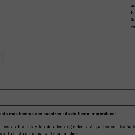
es
fo
Si
v
esta más bonitas con nuestros kits de fiesta imprimibles!
iestas bonitas y los detalles originales, así que hemos diseñado
r tu fiesta de forma fácil y ¡en un click!