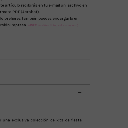
te artículo recibirás en tu e-mail un archivo en
rmato PDF (Acrobat).
 lo prefieres también puedes encargarlo en
ersión impresa
+INFO
(Add Link Ficha producto impreso)
 una exclusiva colección de kits de fiesta