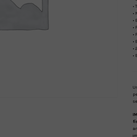
• 
• 
• 
• 
• 
• 
• 
• 
U
pe
se
I
fí
ar
i