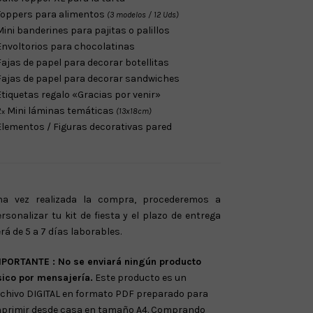
Toppers para alimentos
(3 modelos / 12 Uds)
Mini banderines para pajitas o palillos
Envoltorios para chocolatinas
Fajas de papel para decorar botellitas
Fajas de papel para decorar sandwiches
Etiquetas regalo «Gracias por venir»
2
Mini láminas temáticas
(13x18cm)
x
Elementos / Figuras decorativas pared
na vez realizada la compra
, procederemos a
rsonalizar tu kit de fiesta y el plazo de entrega
rá de 5 a 7 días laborables.
MPORTANTE : No se enviará ningún producto
sico por mensajería.
Este producto es un
chivo DIGITAL en formato PDF preparado para
mprimir desde casa en tamaño A4. Comprando