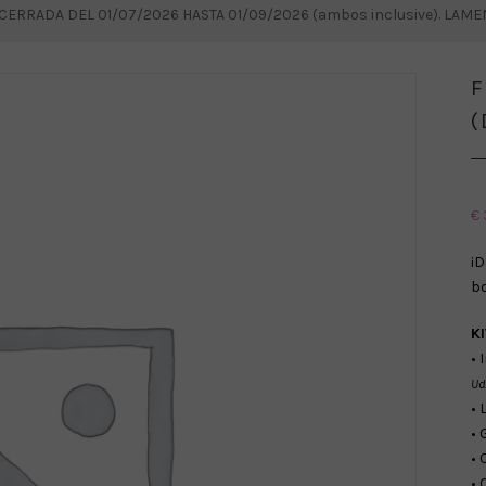
RRADA DEL 01/07/2026 HASTA 01/09/2026 (ambos inclusive). LAM
F
(
€
¡D
bo
K
• 
Ud
• 
• 
• 
• 