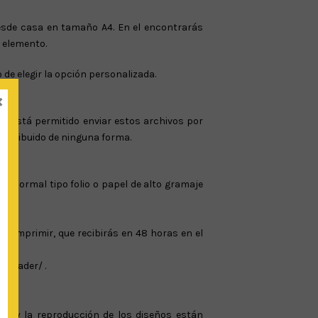
esde casa en tamaño A4. En el encontrarás
 elemento.
e elegir la opción personalizada.
×
no está permitido enviar estos archivos por
distribuido de ninguna forma.
l normal tipo folio o papel de alto gramaje
a imprimir, que recibirás en 48 horas en el
s/reader/ .
nta y la reproducción de los diseños están