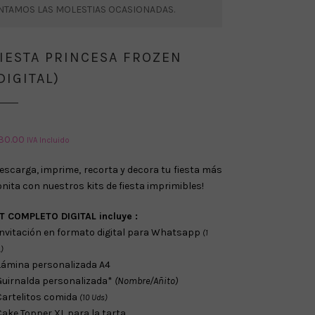
ENTAMOS LAS MOLESTIAS OCASIONADAS.
IESTA PRINCESA FROZEN
DIGITAL)
30.00
IVA Incluido
escarga, imprime, recorta y decora tu fiesta más
nita con nuestros kits de fiesta imprimibles!
IT COMPLETO DIGITAL
incluye :
Invitación en formato digital para Whatsapp
(1
.)
Lámina personalizada A4
Guirnalda personalizada*
(Nombre/Añito)
Cartelitos comida
(10 Uds)
Cake Topper XL para la tarta