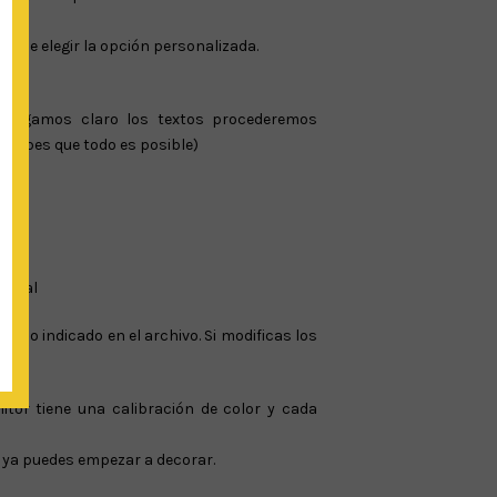
o de elegir la opción personalizada.
 tengamos claro los textos procederemos
reocupes que todo es posible)
rsonal
maño indicado en el archivo. Si modificas los
itor tiene una calibración de color y cada
. y ya puedes empezar a decorar.