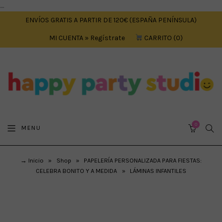
....
ENVÍOS GRATIS A PARTIR DE 120€ (ESPAÑA PENÍNSULA)
MI CUENTA » Regístrate
CARRITO
0
0
SEA
MENU
CART
→ Inicio
»
Shop
»
PAPELERÍA PERSONALIZADA PARA FIESTAS:
CELEBRA BONITO Y A MEDIDA
»
LÁMINAS INFANTILES