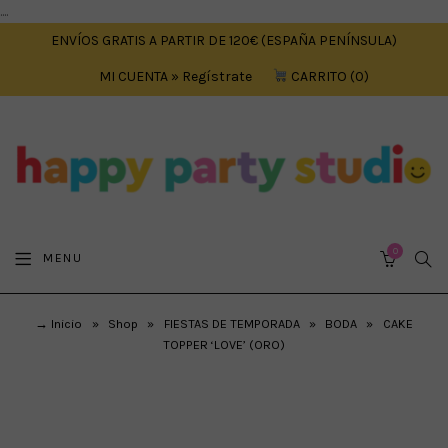
....
ENVÍOS GRATIS A PARTIR DE 120€ (ESPAÑA PENÍNSULA)
MI CUENTA » Regístrate
CARRITO
0
0
SEA
MENU
CART
→ Inicio
»
Shop
»
FIESTAS DE TEMPORADA
»
BODA
»
CAKE
TOPPER ‘LOVE’ (ORO)