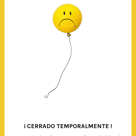
PLATOS ORO BRILLO
€
3.50
IVA Incluido
AÑADIR AL CARRITO
¡ CERRADO TEMPORALMENTE !
•