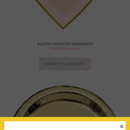
PLATOS CORAZÓN SONRIENTE
€
4.60
IVA Incluido
AÑADIR AL CARRITO
×