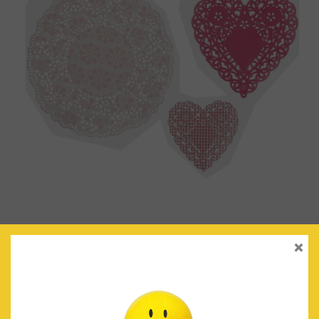
×
BLONDAS ROSA/BLANCO
€
4.00
IVA Incluido
AÑADIR AL CARRITO