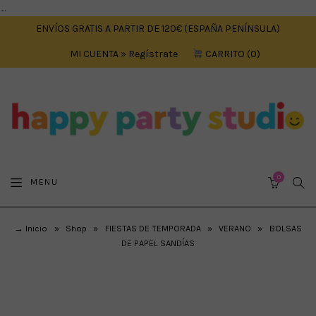
....
ENVÍOS GRATIS A PARTIR DE 120€ (ESPAÑA PENÍNSULA)
MI CUENTA » Regístrate
CARRITO
0
0
SEA
MENU
CART
→ Inicio
»
Shop
»
FIESTAS DE TEMPORADA
»
VERANO
»
BOLSAS
DE PAPEL SANDÍAS