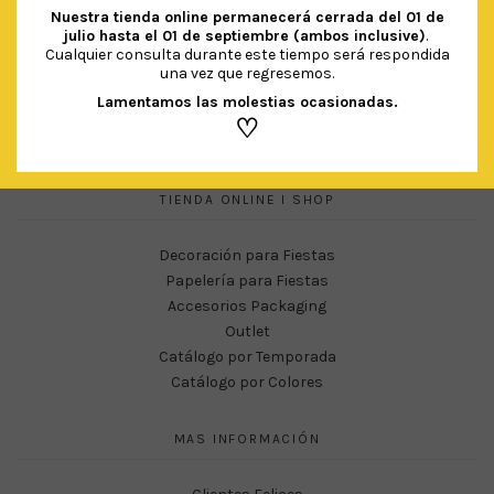
Conócenos
Nuestra tienda online permanecerá cerrada del
01 de
julio hasta el 01 de septiembre (ambos inclusive)
.
Servicios
Cualquier consulta durante este tiempo será respondida
Marca Propia
una vez que regresemos.
Nuestra Colección
Lamentamos las molestias ocasionadas.
Blog
♡
Contacto
TIENDA ONLINE I SHOP
Decoración para Fiestas
Papelería para Fiestas
Accesorios Packaging
Outlet
Catálogo por Temporada
Catálogo por Colores
MAS INFORMACIÓN