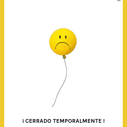
Lo sentimos, pero la página que estás buscando no existe o se
ha eliminado
Por favor, comprueba la dirección que has introducido.
Buscar:
VOLVER A LA PÁGINA DE INICIO »
SÍGUENOS EN INSTAGRAM › @HAPPYPARTYSTUDIOSHOP
HAPPY PARTY STUDIO®
¡ CERRADO TEMPORALMENTE !
•