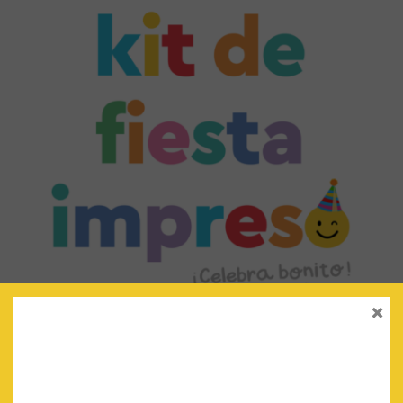
×
KIT DE FIESTA IMPRESO
€
56.00
IVA Incluido