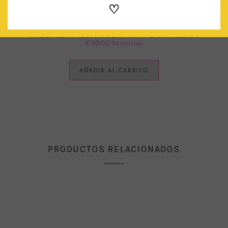
♡
KIT DE FIESTA: NUEVO DISEÑO 100% PERSONALIZADO
€
90.00
IVA Incluido
AÑADIR AL CARRITO
PRODUCTOS RELACIONADOS