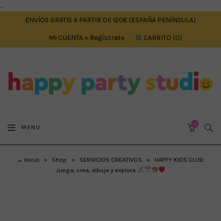
....
ENVÍOS GRATIS A PARTIR DE 120€ (ESPAÑA PENÍNSULA)
MI CUENTA » Regístrate
CARRITO
0
0
SEA
MENU
CART
→ Inicio
»
Shop
»
SERVICIOS CREATIVOS
»
HAPPY KIDS CLUB:
Juega, crea, dibuja y explora